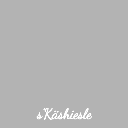
s’Käshiesle