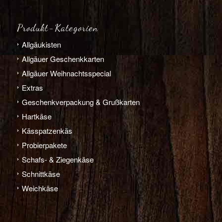
Produkt-Kategorien
Allgäu­­kisten
Allgäuer Geschenkkarten
Allgäuer Weihnachts­­special
Extras
Geschenk­verpackung & Grußkarten
Hart­­käse
Käs­­spatzen­käs
Probier­pakete
Schafs- & Ziegen­­käse
Schnitt­­käse
Weich­­käse