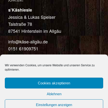
s’Käshiesle
Jessica & Lukas Speiser
Talstraße 78
87541 Hinterstein im Allgäu
info@käse-allgäu.de
0151 61909751
Wir verwenden Cookies, um unsere Website und unseren Service zu
optimieren.
© 2021 Copyright · s'Käshiesle | Webdesign & Programmierung:
Alpsee
Cookies akzeptieren
Design
|
Ausflugsziele Allgäu
|
Impressum
|
Datenschutz
|
AGBs
|
Ablehnen
Versand- & Zahlungsbedingungen
-
Enfold Theme by Kriesi
Einstellungen anzeigen