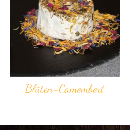
Blü­ten­-Camem­bert