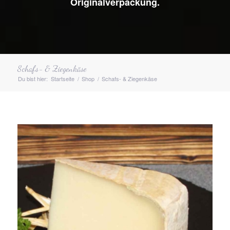
Originalverpackung.
Schafs- & Ziegen­­käse
Du bist hier:
Startseite
/
Shop
/
Schafs- & Ziegen­­käse