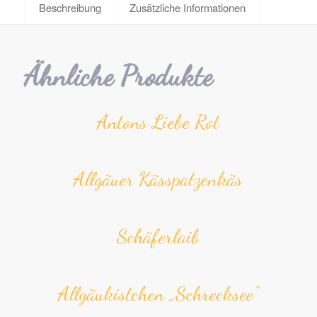
Beschreibung
Zusätzliche Informationen
Ähnliche Produkte
Antons Liebe Rot
All­gäuer Kässpatzen­käs
Schäfer­laib
Allgäu­kistchen „Schrecksee“