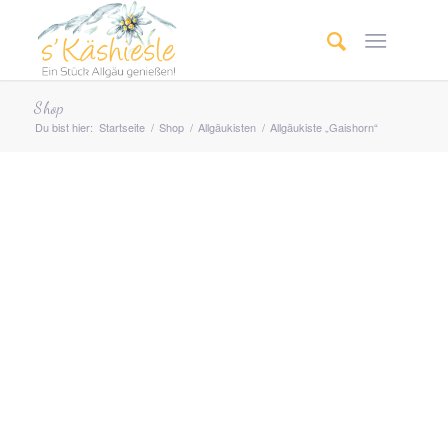
Shop
Du bist hier:
Startseite
/
Shop
/
Allgäu­­kisten
/
Allgäukiste „Gaishorn“