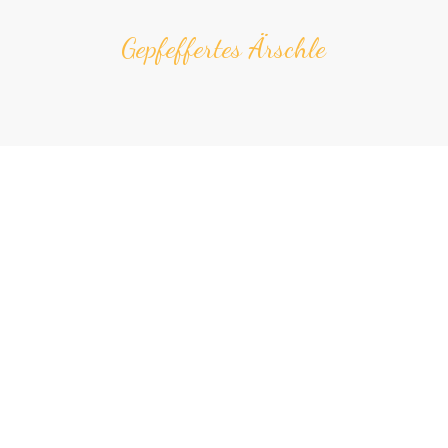
Gepfef­fer­tes Ärsch­le
Produkt-Kategorien
Allgäu­­kisten
Allgäuer Geschenkkarten
Allgäuer Weihnachts­­special
Extras
Geschenk­verpackung & Grußkarten
Hart­­käse
Käs­­spatzen­käs