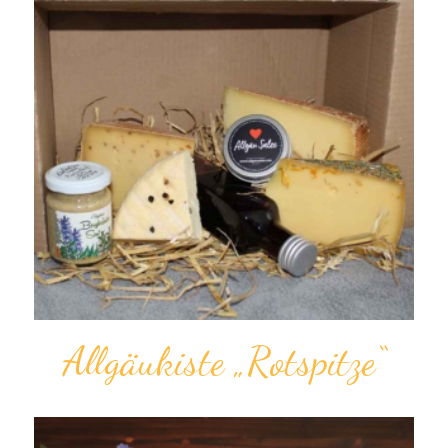
Allgäukiste „Rotspitze“