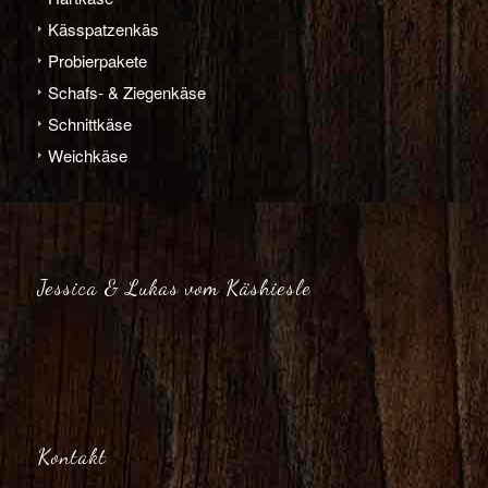
Käs­­spatzen­käs
Probier­pakete
Schafs- & Ziegen­­käse
Schnitt­­käse
Weich­­käse
Jessica & Lukas vom Käshiesle
Kontakt