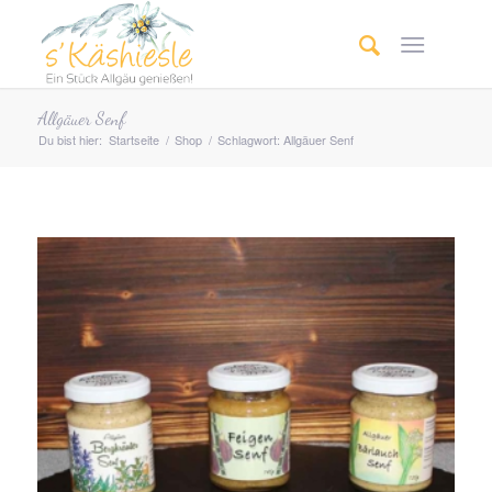
Allgäuer Senf
Du bist hier:
Startseite
/
Shop
/
Schlagwort: Allgäuer Senf