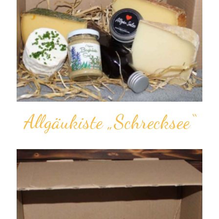
Allgäukiste „Schrecksee“