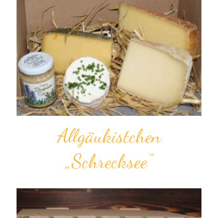
Allgäu­kistchen
„Schrecksee“