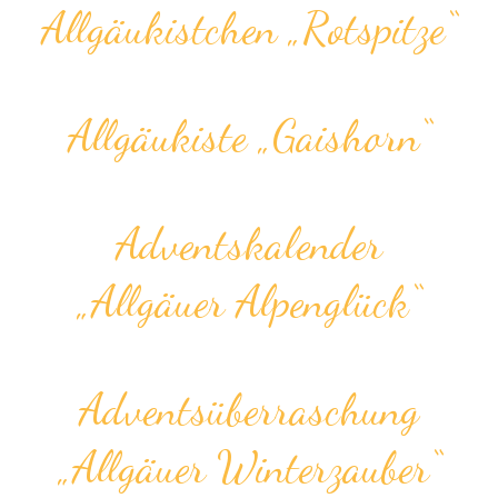
Allgäu­kistchen „Rotspitze“
Allgäukiste „Gaishorn“
Advents­kalender
„Allgäuer Alpenglück“
Advents­überraschung
„Allgäuer Winterzauber“