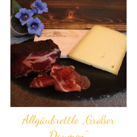
Allgäu­brettle „Großer
Daumen“