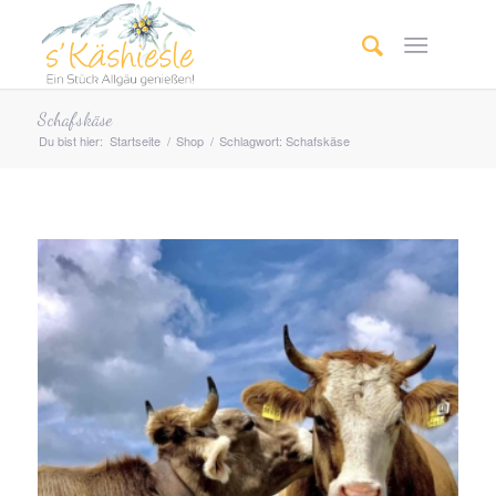
Schafskäse
Du bist hier:
Startseite
/
Shop
/
Schlagwort: Schafskäse