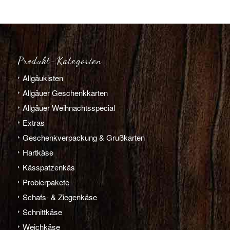
Produkt-Kategorien
Allgäu­­kisten
Allgäuer Geschenkkarten
Allgäuer Weihnachts­­special
Extras
Geschenk­verpackung & Grußkarten
Hart­­käse
Käs­­spatzen­käs
Probier­pakete
Schafs- & Ziegen­­käse
Schnitt­­käse
Weich­­käse