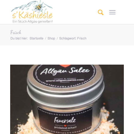
Frisch
Du bist hier:
Startseite
/
Shop
/
Schlagwort: Frisch