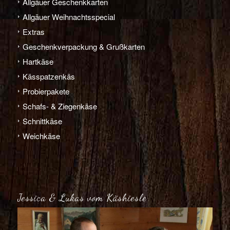
Allgäuer Geschenkkarten
Allgäuer Weihnachts­­special
Extras
Geschenk­verpackung & Grußkarten
Hart­­käse
Käs­­spatzen­käs
Probier­pakete
Schafs- & Ziegen­­käse
Schnitt­­käse
Weich­­käse
Jessica & Lukas vom Käshiesle