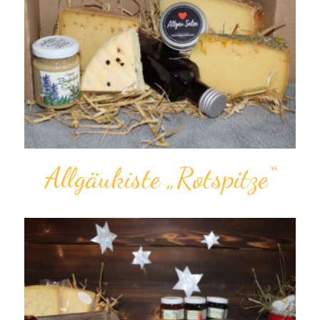
Allgäukiste „Rotspitze“