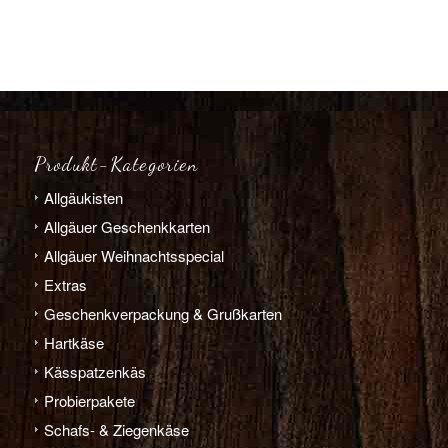
Produkt-Kategorien
Allgäu­­kisten
Allgäuer Geschenkkarten
Allgäuer Weihnachts­­special
Extras
Geschenk­verpackung & Grußkarten
Hart­­käse
Käs­­spatzen­käs
Probier­pakete
Schafs- & Ziegen­­käse