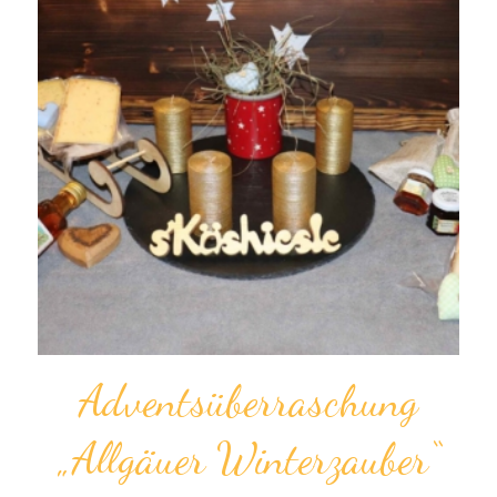
Advents­überraschung
„Allgäuer Winterzauber“