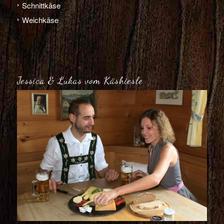
Schnitt­­käse
Weich­­käse
Jessica & Lukas vom Käshiesle