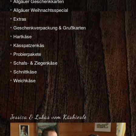
Allgäuer Geschenkkarten
Allgäuer Weihnachts­­special
Extras
Geschenk­verpackung & Grußkarten
Hart­­käse
Käs­­spatzen­käs
Probier­pakete
Schafs- & Ziegen­­käse
Schnitt­­käse
Weich­­käse
Jessica & Lukas vom Käshiesle