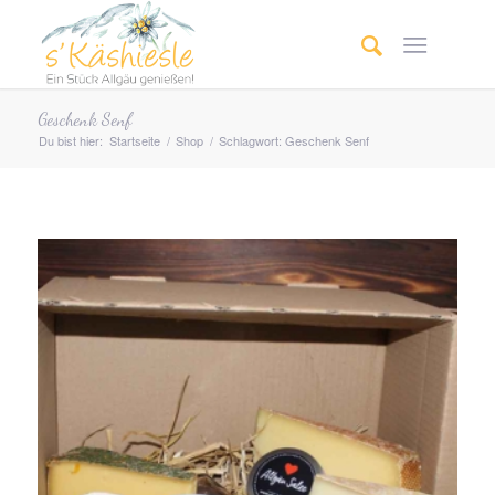
Geschenk Senf
Du bist hier:
Startseite
/
Shop
/
Schlagwort: Geschenk Senf