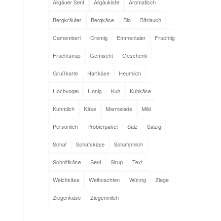
Allgäuer Senf
Allgäukiste
Aromatisch
Bergkräuter
Bergkäse
Bio
Bärlauch
Camembert
Cremig
Emmentaler
Fruchtig
Fruchtsirup
Gemischt
Geschenk
Grußkarte
Hartkäse
Heumilch
Hochvogel
Honig
Kuh
Kuhkäse
Kuhmilch
Käse
Marmelade
Mild
Persönlich
Probierpaket
Salz
Salzig
Schaf
Schafskäse
Schafsmilch
Schnittkäse
Senf
Sirup
Text
Weichkäse
Weihnachten
Würzig
Ziege
Ziegenkäse
Ziegenmilch