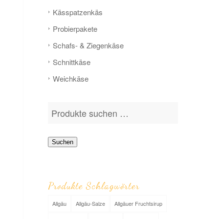
Käs­­spatzen­käs
Probier­pakete
Schafs- & Ziegen­­käse
Schnitt­­käse
Weich­­käse
Suchen
Produkte Schlagwörter
Allgäu
Allgäu-Salze
Allgäuer Fruchtsirup