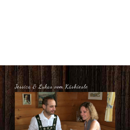
Jessica & Lukas vom Käshiesle