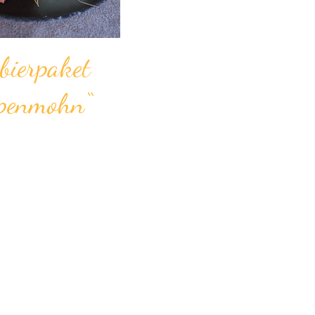
bierpaket
penmohn“