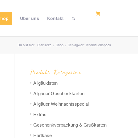
shop
Über uns
Kontakt
Du bist hier:
Startseite
/
Shop
/
Schlagwort: Knoblauchspeck
Produkt-Kategorien
Allgäu­­kisten
Allgäuer Geschenkkarten
Allgäuer Weihnachts­­special
Extras
Geschenk­verpackung & Grußkarten
Hart­­käse