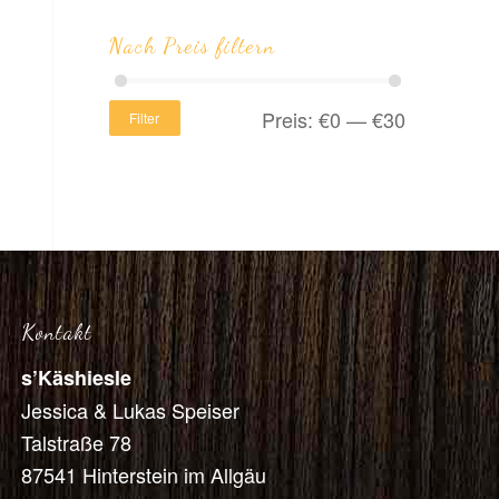
Nach Preis filtern
Preis:
€0
—
€30
Filter
Kontakt
s’Käshiesle
Jessica & Lukas Speiser
Talstraße 78
87541 Hinterstein im Allgäu