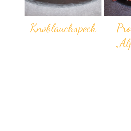
Knoblauch­speck
Pro
„Al