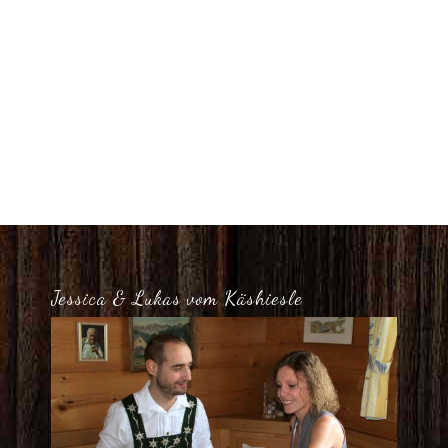
Jessica & Lukas vom Käshiesle