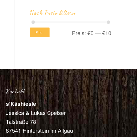
Nach Preis filtern
Preis:
€0
—
€10
Filter
Kontakt
s’Käshiesle
Jessica & Lukas Speiser
Talstraße 78
87541 Hinterstein im Allgäu