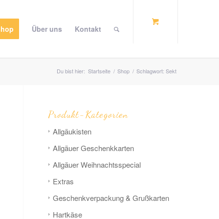
shop
Über uns
Kontakt
Du bist hier:
Startseite
/
Shop
/
Schlagwort: Sekt
Produkt-Kategorien
Allgäu­­kisten
Allgäuer Geschenkkarten
Allgäuer Weihnachts­­special
Extras
Geschenk­verpackung & Grußkarten
Hart­­käse