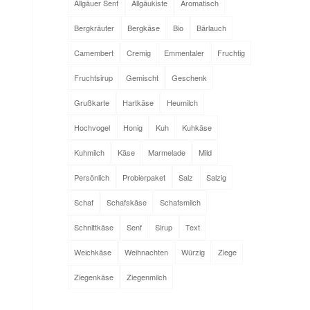
Allgäuer Senf
Allgäukiste
Aromatisch
Bergkräuter
Bergkäse
Bio
Bärlauch
Camembert
Cremig
Emmentaler
Fruchtig
Fruchtsirup
Gemischt
Geschenk
Grußkarte
Hartkäse
Heumilch
Hochvogel
Honig
Kuh
Kuhkäse
Kuhmilch
Käse
Marmelade
Mild
Persönlich
Probierpaket
Salz
Salzig
Schaf
Schafskäse
Schafsmilch
Schnittkäse
Senf
Sirup
Text
Weichkäse
Weihnachten
Würzig
Ziege
Ziegenkäse
Ziegenmilch