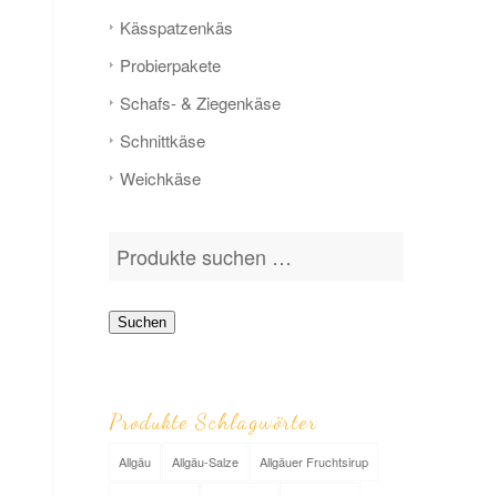
Käs­­spatzen­käs
Probier­pakete
Schafs- & Ziegen­­käse
Schnitt­­käse
Weich­­käse
Suchen
Produkte Schlagwörter
Allgäu
Allgäu-Salze
Allgäuer Fruchtsirup