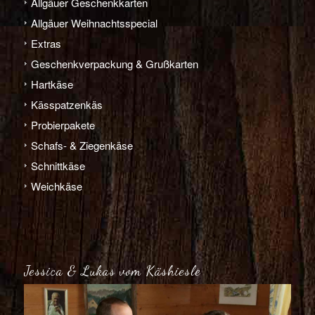
Allgäuer Geschenkkarten
Allgäuer Weihnachts­­special
Extras
Geschenk­verpackung & Grußkarten
Hart­­käse
Käs­­spatzen­käs
Probier­pakete
Schafs- & Ziegen­­käse
Schnitt­­käse
Weich­­käse
Jessica & Lukas vom Käshiesle