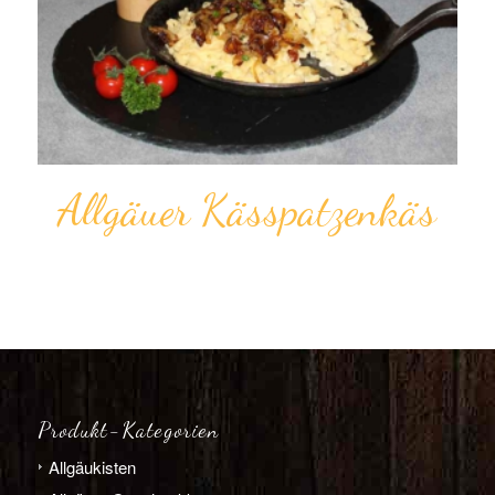
All­gäuer Kässpatzen­käs
Produkt-Kategorien
Allgäu­­kisten