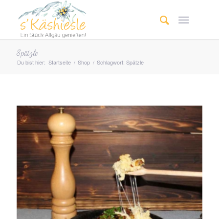
Spätzle
Du bist hier:
Startseite
/
Shop
/
Schlagwort: Spätzle