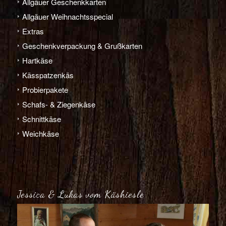
Allgäuer Geschenkkarten
Allgäuer Weihnachts­­special
Extras
Geschenk­verpackung & Grußkarten
Hart­­käse
Käs­­spatzen­käs
Probier­pakete
Schafs- & Ziegen­­käse
Schnitt­­käse
Weich­­käse
Jessica & Lukas vom Käshiesle