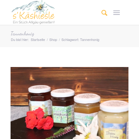
Tannenhonig
Du bist hier:
Startseite
/
Shop
/
Schlagwort: Tannenhonig