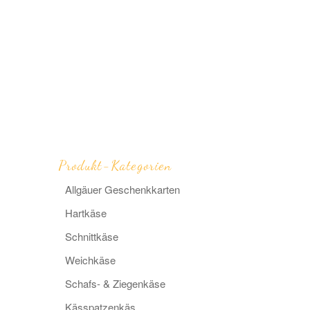
Produkt-Kategorien
Allgäuer Geschenkkarten
Hart­­käse
Schnitt­­käse
Weich­­käse
Schafs- & Ziegen­­käse
Käs­­spatzen­käs