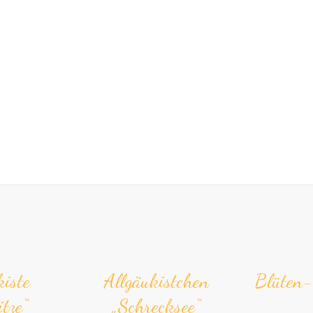
kiste
Allgäu­kistchen
Blü­ten­
itze“
„Schrecksee“