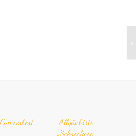
-Camem­bert
Allgäukiste
„Schrecksee“