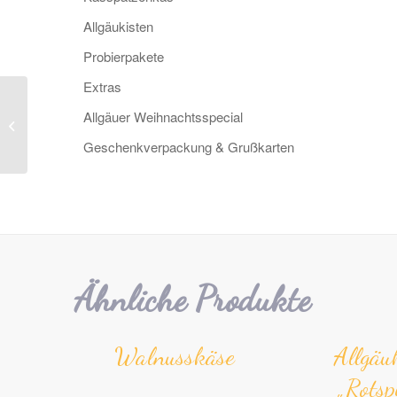
Allgäu­­kisten
Probier­pakete
Extras
Allgäuer Weihnachts­­special
Kiste „Holzoptik“
Geschenk­verpackung & Grußkarten
Ähnliche Produkte
Wal­nuss­käse
Allgäu
„Rotsp