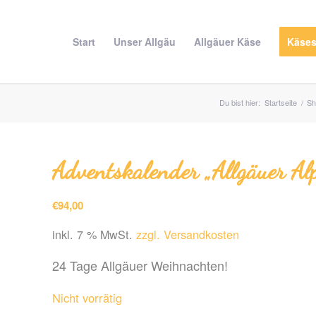
Start
Unser Allgäu
Allgäuer Käse
Käse
Du bist hier:
Startseite
/
Sh
Advents­kalender „Allgäuer Al
€
94,00
inkl. 7 % MwSt.
zzgl. Versandkosten
24 Tage Allgäuer Weihnachten!
Nicht vorrätig