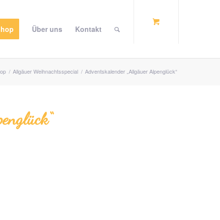
shop
Über uns
Kontakt
op
/
Allgäuer Weihnachts­­special
/
Advents­kalender „Allgäuer Alpenglück“
penglück“