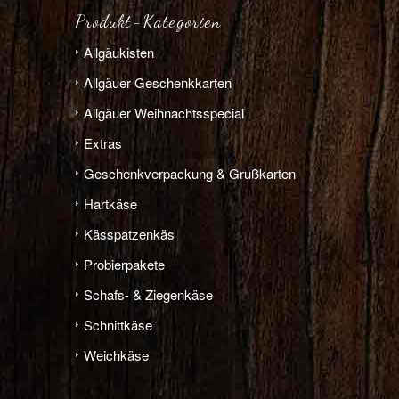
Produkt-Kategorien
Allgäu­­kisten
Allgäuer Geschenkkarten
Allgäuer Weihnachts­­special
Extras
Geschenk­verpackung & Grußkarten
Hart­­käse
Käs­­spatzen­käs
Probier­pakete
Schafs- & Ziegen­­käse
Schnitt­­käse
Weich­­käse