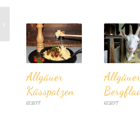
Bier­suppe mit Käs­
knödel
Allgäuer
Allgäue
Kässpatzen
Bergfla
REZEPT
REZEPT