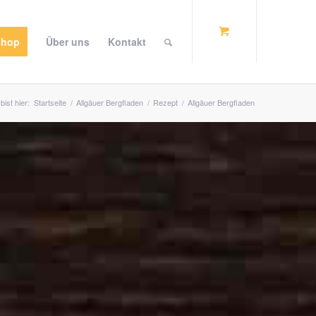
shop
Über uns
Kontakt
bist hier:
Startseite
/
Allgäuer Bergfladen
/
Rezept
/
Allgäuer Bergfladen