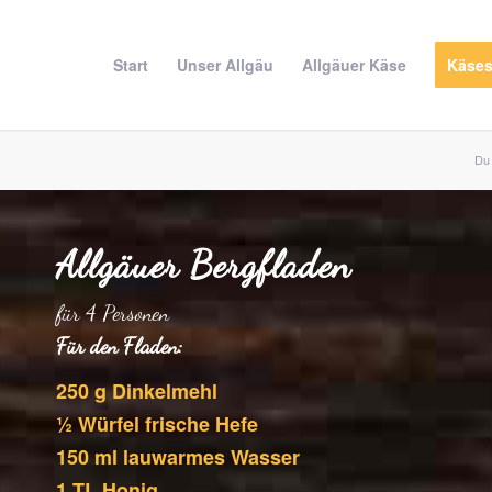
Start
Unser Allgäu
Allgäuer Käse
Käse
Du 
Allgäuer Bergfladen
für 4 Personen
Für den Fladen:
250 g Dinkelmehl
½ Würfel frische Hefe
150 ml lauwarmes Wasser
1 TL Honig