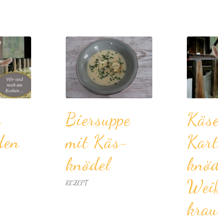
r
Bier­suppe
Käs
den
mit Käs­
Kart
knödel
knöd
Weiß
REZEPT
krau