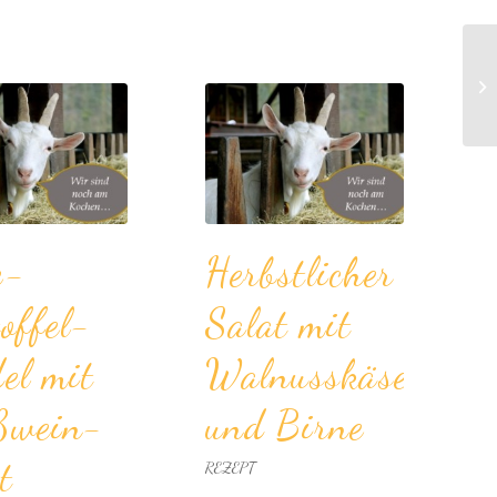
e-
Herbstlicher
offel­
Salat mit
el mit
Walnusskäse
­wein­
und Birne
t
REZEPT