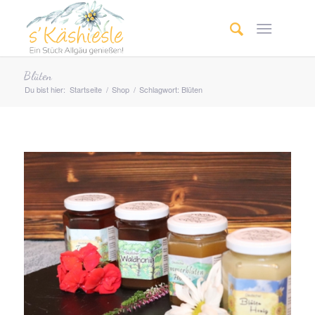
Blüten
Du bist hier:
Startseite
/
Shop
/
Schlagwort: Blüten