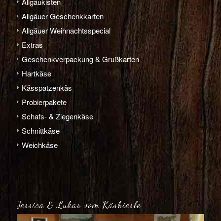
Allgäu­­kisten
Allgäuer Geschenkkarten
Allgäuer Weihnachts­­special
Extras
Geschenk­verpackung & Grußkarten
Hart­­käse
Käs­­spatzen­käs
Probier­pakete
Schafs- & Ziegen­­käse
Schnitt­­käse
Weich­­käse
Jessica & Lukas vom Käshiesle