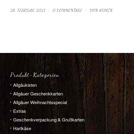
/
/
28. FEBRUAR 2021
0 KOMMENTARE
VON
ADMIN
Produkt-Kategorien
Allgäu­­kisten
Allgäuer Geschenkkarten
Allgäuer Weihnachts­­special
Extras
Geschenk­verpackung & Grußkarten
Hart­­käse