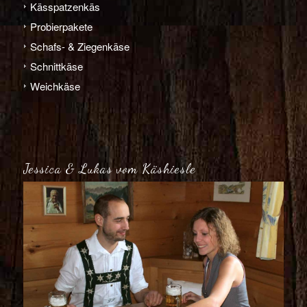
Käs­­spatzen­käs
Probier­pakete
Schafs- & Ziegen­­käse
Schnitt­­käse
Weich­­käse
Jessica & Lukas vom Käshiesle