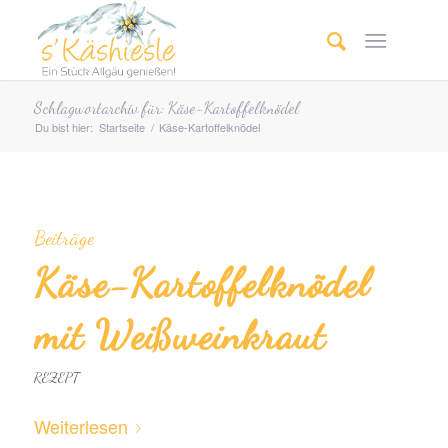
Schlagwortarchiv für: Käse-Kartoffelknödel
Du bist hier:
Startseite
/
Käse-Kartoffelknödel
Beiträge
Käse-Kartoffel­knödel
mit Weiß­wein­kraut
REZEPT
Weiterlesen