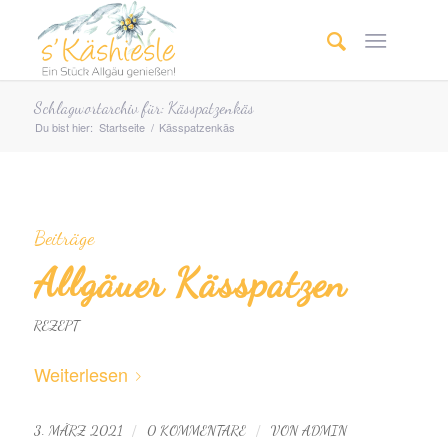
Schlagwortarchiv für: Kässpatzenkäs
Du bist hier:
Startseite
/
Kässpatzenkäs
Beiträge
Allgäuer Kässpatzen
REZEPT
Weiterlesen
/
/
3. MÄRZ 2021
0 KOMMENTARE
VON
ADMIN