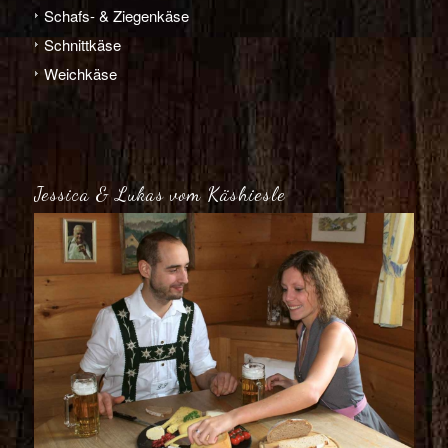
Schafs- & Ziegen­­käse
Schnitt­­käse
Weich­­käse
Jessica & Lukas vom Käshiesle