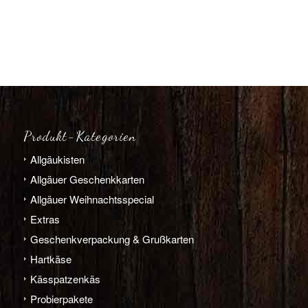
Produkt-Kategorien
Allgäu­­kisten
Allgäuer Geschenkkarten
Allgäuer Weihnachts­­special
Extras
Geschenk­verpackung & Grußkarten
Hart­­käse
Käs­­spatzen­käs
Probier­pakete